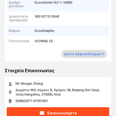
Αριθμό
EcooSetter VLF τ-1600S
μοντέλου
Δυνατότητα
500 SETS/YEAR
προσφοράς
Μάρκα
EcooGraphix
Πιστοποίηση
ISO9000, CE
Δείτε περισσότερων
Στοιχεία Επικοινωνίας
Mr. Morgan Zhang
Δωμάτιο 903, πύργος Β, δρόμος 58, Binjiang Dist Qiuyi.,
πόλη Hangzhou, 310000, Κίνα
(0086)0571-87391001
Επικοινωνήστε