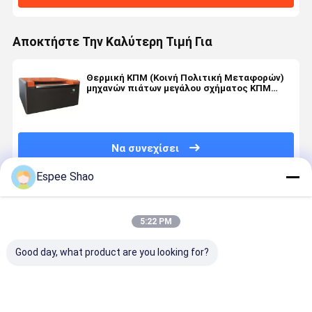
Αποκτήστε Την Καλύτερη Τιμή Για
Θερμική ΚΠΜ (Κοινή Πολιτική Μεταφορών)
μηχανών πιάτων μεγάλου σχήματος ΚΠΜ
(Κοινή Πολιτική Μεταφορών) μηχανή
εκτύπωσης προετοιμασίας δημοσιεύσεων
Να συνεχίσει
Espee Shao
Συνιστώμενα Προϊόντα
5:22 PM
Good day, what product are you looking for?
Η
Εταιρεία
Μηχανή
Μηχανή
ηλεκτρονική
55PPH 256CH
πλάκας CTP
ανάπτυξη