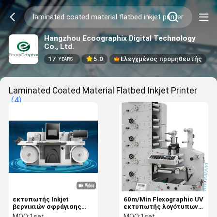
Hangzhou Ecoographix Digital Technology
Co., Ltd.
17
5.0
Ελεγχμένος προμηθευτής
YEARS
Laminated Coated Material Flatbed Inkjet Printer
(4)
εκτυπωτής Inkjet
60m/Min Flexographic UV
βερνικιών σφράγισης
εκτυπωτής λογότυπων
φύλλων αλουμινίου
συγκολλητικών
MOQ:
1set
MOQ:
1set