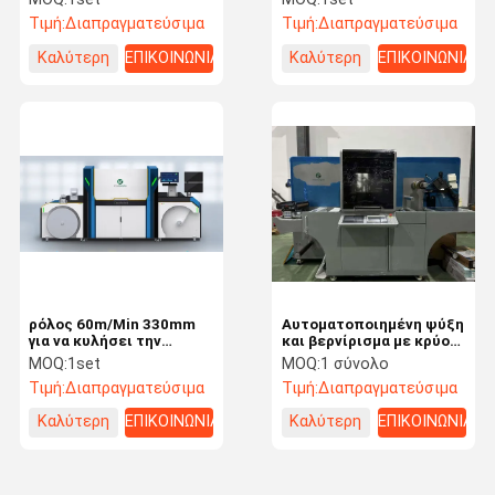
αυτοκόλλητων
ετικετών
Τιμή:
Διαπραγματεύσιμα
Τιμή:
Διαπραγματεύσιμα
ετικεττών ετικετών
330mm ψηφιακός
Καλύτερη
ΕΠΙΚΟΙΝΩΝΙΑ
Καλύτερη
ΕΠΙΚΟΙΝΩΝΙΑ
τιμή
τιμή
ρόλος 60m/Min 330mm
Αυτοματοποιημένη ψύξη
για να κυλήσει την
και βερνίρισμα με κρύο
ψηφιακή μηχανή
φύλλο
MOQ:
1set
MOQ:
1 σύνολο
εκτύπωσης Inkjet
Τιμή:
Διαπραγματεύσιμα
Τιμή:
Διαπραγματεύσιμα
ετικετών UV
Καλύτερη
ΕΠΙΚΟΙΝΩΝΙΑ
Καλύτερη
ΕΠΙΚΟΙΝΩΝΙΑ
τιμή
τιμή