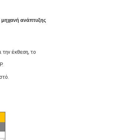
) μηχανή ανάπτυξης
 την έκθεση, το
P.
στό.