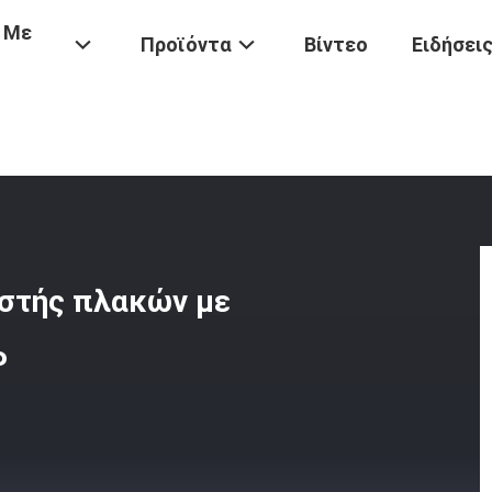
 Με
Προϊόντα
Βίντεο
Ειδήσει
 Πολιτική Μεταφορών)
/
Πολυλειτουργικός Επεξεργαστής Πλακών Με
στής πλακών με
P