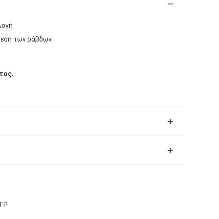
λογή
ίρεση των ράβδων
,
ατος
CTP