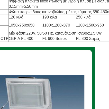
Ψηφιακή πλακέτα flexo (πλύση με νερό ή πλύση με διαλύτ
0.15mm-5.50mm
Φώτα υπεριώδους ακτινοβολίας, μήκος κύματος 350-450
120 κιλά
190 κιλά
250 κιλά
1050x750x650
1100x1280x870
1200x1500x950
Μία φάση:220V, 50/60 Hz, κατανάλωση ισχύος:1.5KW
υ CTP
ΣΕΡΙΑ FL 400
FL 600 Seires
FL 800 Σειρές