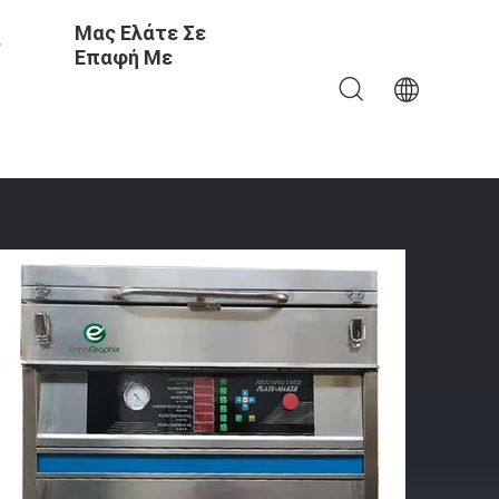
Μας Ελάτε Σε
ς
Επαφή Με
 Πλύση Με Διαλύτες Flexo CTP