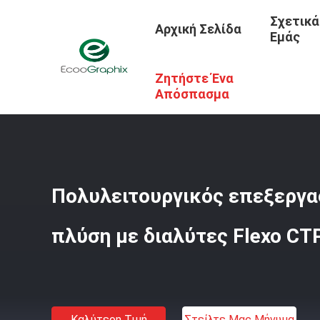
Σχετικά
Αρχική Σελίδα
Εμάς
Ζητήστε Ένα
Αρχική Σελίδα
/
Προϊόντα
/
Μηχανή Πιάτων ΚΠΜ (Κοινή
Απόσπασμα
Πολυλειτουργικός επεξεργα
πλύση με διαλύτες Flexo CT
Καλύτερη Τιμή
Στείλτε Μας Μήνυμα