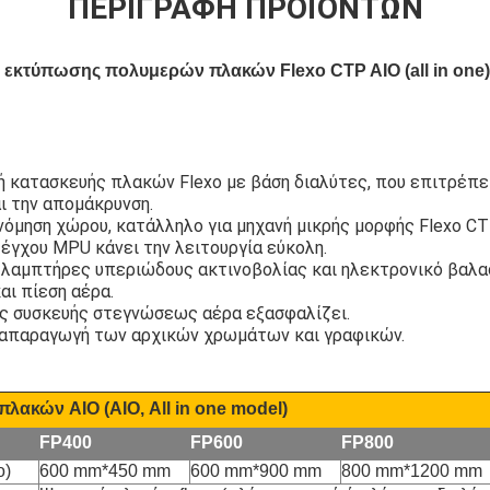
ΠΕΡΙΓΡΑΦΉ ΠΡΟΪΌΝΤΩΝ
εκτύπωσης πολυμερών πλακών Flexo CTP AIO (all in one
 κατασκευής πλακών Flexo με βάση διαλύτες, που επιτρέπει
αι την απομάκρυνση.
νόμηση χώρου, κατάλληλο για μηχανή μικρής μορφής Flexo CT
έγχου MPU κάνει την λειτουργία εύκολη.
 λαμπτήρες υπεριώδους ακτινοβολίας και ηλεκτρονικό βαλα
αι πίεση αέρα.
ς συσκευής στεγνώσεως αέρα εξασφαλίζει.
ναπαραγωγή των αρχικών χρωμάτων και γραφικών.
λακών AIO (AIO, All in one model)
FP400
FP600
FP800
ο)
600 mm*450 mm
600 mm*900 mm
800 mm*1200 mm