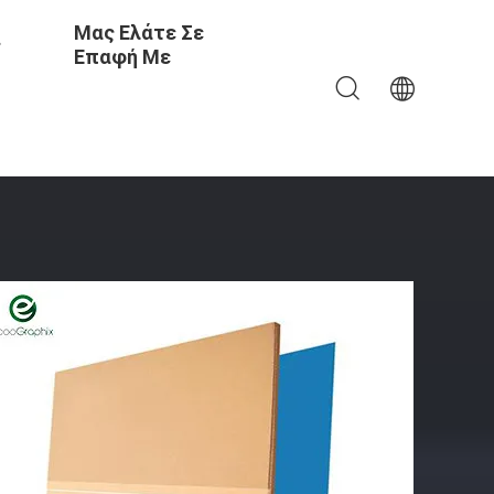
Μας Ελάτε Σε
ς
Επαφή Με