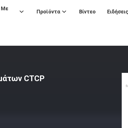
 Με
Προϊόντα
Βίντεο
Ειδήσει
νή Πολιτική Μεταφορών)
/
Πιάτα Εκτύπωσης Δύο Στρωμάτων CTCP
μάτων CTCP