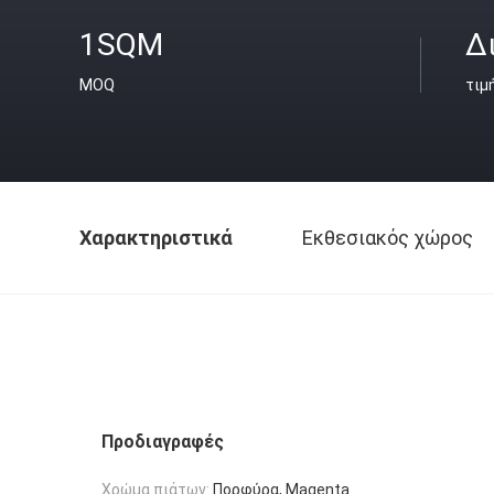
1SQM
Δ
MOQ
τιμ
Χαρακτηριστικά
Εκθεσιακός χώρος
Προδιαγραφές
Χρώμα πιάτων:
Πορφύρα, Magenta