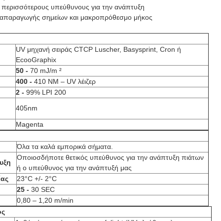
 περισσότερους υπεύθυνους για την ανάπτυξη
 αναπαραγωγής σημείων και μακροπρόθεσμο μήκος
UV μηχανή σειράς CTCP Luscher, Basysprint, Cron ή
EcooGraphix
50 -
70 mJ/m ²
400 -
410 NM – UV λέιζερ
2 -
99% LPI 200
405nm
Magenta
Όλα τα καλά εμπορικά σήματα.
Οποιοσδήποτε θετικός υπεύθυνος για την ανάπτυξη πιάτων
υξη
ή ο υπεύθυνος για την ανάπτυξή μας
ίας
23°C +/- 2°C
25 -
30 SEC
0,80 – 1,20 m/min
ός