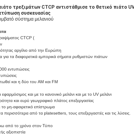
πιάτο τρεξιμάτων CTCP αντιστάθμισε το θετικό πιάτο UV
εκτύπωση συσκευασίας
υμβατό σύστημα μελανιού
ατα
γραψίματος CTCP (
ν
οιότητας αργίλιο από την Ευρώπη
α για τα διαφορετικά εμπορικά σήματα ρυθμιστών πιάτων
.000 εντυπώσεις
ντυπώσεις
πωθεί και η δύο του AM και FM
ι εφαρμόσιμος και με το κανονικό μελάνι και με το UV μελάνι
ερότητα και ευρύ γεωγραφικό πλάτος επεξεργασίας
το μη-αφαιρετικό επίστρωμα
 περισσότερα από τα platesetters, τους επεξεργαστές και τις λύσεις.
ρω από το χρόνο στον Τύπο
ής αξιοπιστία