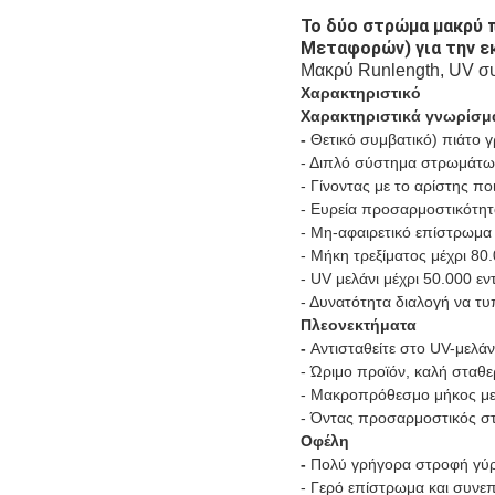
Το δύο στρώμα μακρύ 
Μεταφορών) για την 
Μακρύ Runlength, UV σ
Χαρακτηριστικό
Χαρακτηριστικά γνωρίσμ
-
Θετικό συμβατικό) πιάτο 
- Διπλό σύστημα στρωμάτω
- Γίνοντας με το αρίστης π
- Ευρεία προσαρμοστικότητ
- Μη-αφαιρετικό επίστρωμα
- Μήκη τρεξίματος μέχρι 80
- UV μελάνι μέχρι 50.000 ε
- Δυνατότητα διαλογή να τυ
Πλεονεκτήματα
-
Αντισταθείτε στο UV-μελάν
- Ώριμο προϊόν, καλή σταθ
- Μακροπρόθεσμο μήκος με 
- Όντας προσαρμοστικός στα
Οφέλη
-
Πολύ γρήγορα στροφή γύ
- Γερό επίστρωμα και συνεπ