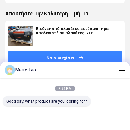
Αποκτήστε Την Καλύτερη Τιμή Για
Εικόνες από πλακέτες εκτύπωσης με
υπολογιστή σε πλακέτες CTP
Να συνεχίσει
Merry Tao
Συνιστώμενα Προϊόντα
7:59 PM
Good day, what product are you looking for?
Η
Εταιρεία
Μηχανή
Μηχανή
ηλεκτρονική
55PPH 256CH
πλάκας CTP
ανάπτυξη
μηχανή B1
Laser
μεγέθους
πλακών C