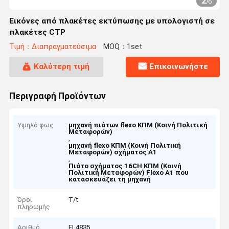
2
/
6
Εικόνες από πλακέτες εκτύπωσης με υπολογιστή σε
πλακέτες CTP
Τιμή：Διαπραγματεύσιμα
MOQ：1set
Καλύτερη τιμή
Επικοινωνήστε
Περιγραφή Προϊόντων
Υψηλό φως
μηχανή πιάτων flexo ΚΠΜ (Κοινή Πολιτική
Μεταφορών)
,
μηχανή flexo ΚΠΜ (Κοινή Πολιτική
Μεταφορών) σχήματος Α1
,
Πιάτο σχήματος 16CH ΚΠΜ (Κοινή
Πολιτική Μεταφορών) Flexo Α1 που
κατασκευάζει τη μηχανή
Όροι
T/t
πληρωμής
Αριθμό
FL4835